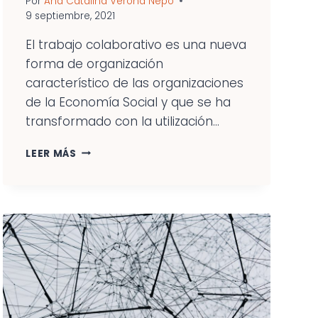
Por
Ana Catalina Verona Nepo
9 septiembre, 2021
El trabajo colaborativo es una nueva
forma de organización
característico de las organizaciones
de la Economía Social y que se ha
transformado con la utilización...
EL
LEER MÁS
TRABAJO
COLABORATIVO
Y
LA
DIGITALIZACIÓN;
2
ELEMENTOS
IMPRESCINDIBLES
EN
LAS
ORGANIZACIONES