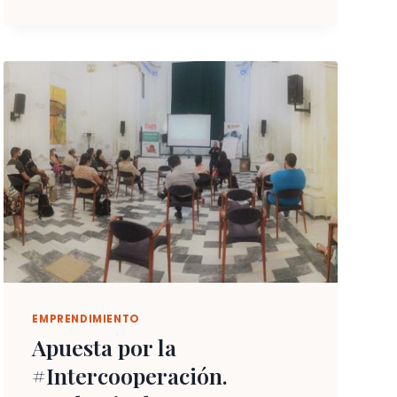
PERSONAS
EMPRENDEDORAS…
¿NACEN,
O
SE
HACEN?
EMPRENDIMIENTO
Apuesta por la
#Intercooperación.