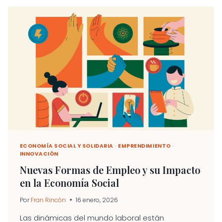
ES
SOLO
UN
MEDIO,
NO
UN
FIN:
EL
COOPERATIVISMO
DE
PLATAFORMA
COMO
ALTERNATIVA
A
LA
ECONOMÍA
ECONOMÍA SOCIAL Y SOLIDARIA
·
EMPRENDIMIENTO
·
INNOVACIÓN
DIGITAL
DOMINANTE”
Nuevas Formas de Empleo y su Impacto
en la Economía Social
Por
Fran Rincón
16 enero, 2026
Las dinámicas del mundo laboral están