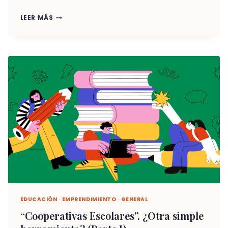
QUE
LEER MÁS
VUELVA
LA
PROMOCIÓN
COOPERATIVISTA…
EDUCACIÓN
·
EMPRENDIMIENTO
·
GENERAL
“Cooperativas Escolares”. ¿Otra simple