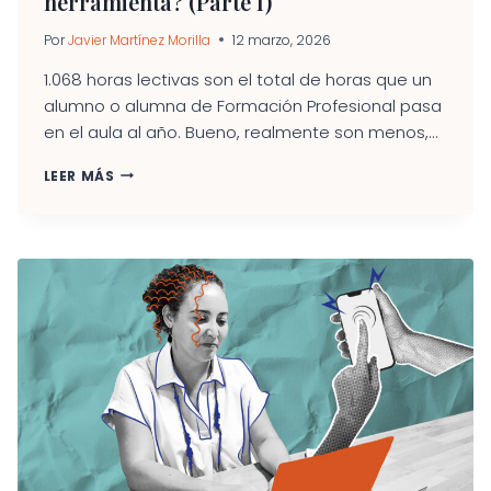
herramienta? (Parte I)
Por
Javier Martínez Morilla
12 marzo, 2026
1.068 horas lectivas son el total de horas que un
alumno o alumna de Formación Profesional pasa
en el aula al año. Bueno, realmente son menos,...
“COOPERATIVAS
LEER MÁS
ESCOLARES”.
¿OTRA
SIMPLE
HERRAMIENTA?
(PARTE
I)