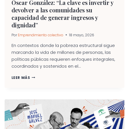
Óscar González: “La clave es invertir y
devolver a las comunidades su
capacidad de generar ingresos y
dignidad”
Por
Emprendimiento colectivo
18 mayo, 2026
En contextos donde la pobreza estructural sigue
marcando la vida de millones de personas, las
políticas públicas requieren enfoques integrales,
coordinados y sostenidos en el...
ÓSCAR
LEER MÁS
GONZÁLEZ:
“LA
CLAVE
ES
INVERTIR
Y
DEVOLVER
A
LAS