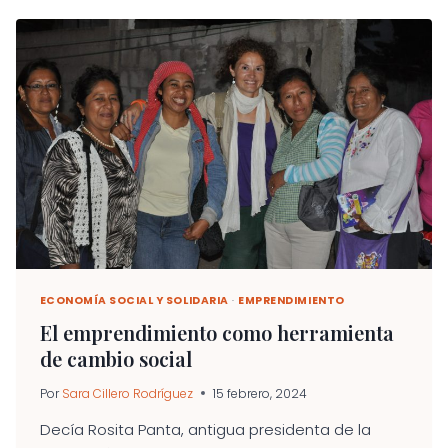
ECONOMÍA
SOCIAL:
LA
EXPERIENCIA
DE
INCUBACOOP
EN
URUGUAY
ECONOMÍA SOCIAL Y SOLIDARIA
·
EMPRENDIMIENTO
El emprendimiento como herramienta
de cambio social
Por
Sara Cillero Rodríguez
15 febrero, 2024
Decía Rosita Panta, antigua presidenta de la