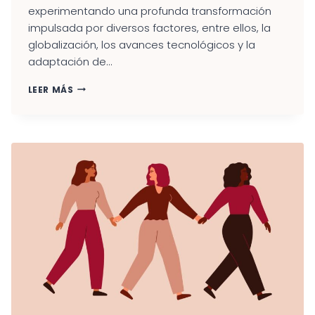
experimentando una profunda transformación
impulsada por diversos factores, entre ellos, la
globalización, los avances tecnológicos y la
adaptación de...
NUEVAS
LEER MÁS
FORMAS
DE
EMPLEO
Y
SU
IMPACTO
EN
LA
ECONOMÍA
SOCIAL