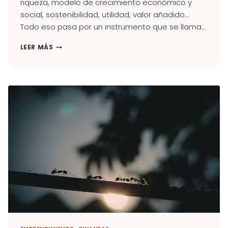
riqueza, modelo de crecimiento económico y
social, sostenibilidad, utilidad, valor añadido…
Todo eso pasa por un instrumento que se llama...
LO
LEER MÁS
PÚBLICO
Y
LO
PRIVADO.
COOPERATIVAS
EN
EL
SECTOR
DE
LA
EDUCACIÓN