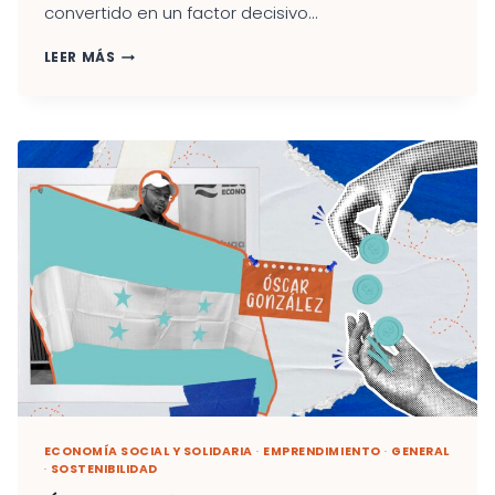
convertido en un factor decisivo...
EL
LEER MÁS
CLIMA
ORGANIZATIVO
DE
NATURALEZA
EMPRENDEDORA
EN
LA
ECONOMÍA
SOCIAL:
UNA
PALANCA
CLAVE
PARA
LA
INNOVACIÓN
ECONOMÍA SOCIAL Y SOLIDARIA
·
EMPRENDIMIENTO
·
GENERAL
·
SOSTENIBILIDAD