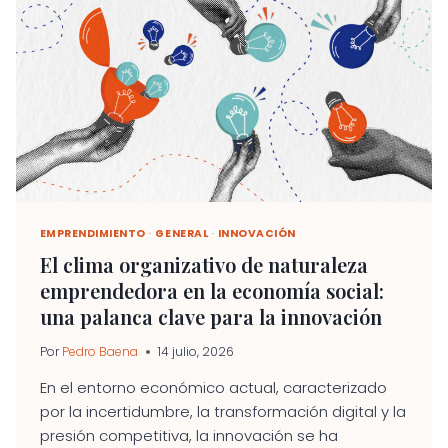
TECNOLÓGICA,
PERO
NO
SOLO
TECNOLÓGICA:
EL
CASO
DE
COOPCYCLE
Y
SU
IMPORTANCIA
PARA
EMPRENDIMIENTO
·
GENERAL
·
INNOVACIÓN
LA
El clima organizativo de naturaleza
ECONOMÍA
emprendedora en la economía social:
SOCIAL
una palanca clave para la innovación
Por
Pedro Baena
14 julio, 2026
En el entorno económico actual, caracterizado
por la incertidumbre, la transformación digital y la
presión competitiva, la innovación se ha