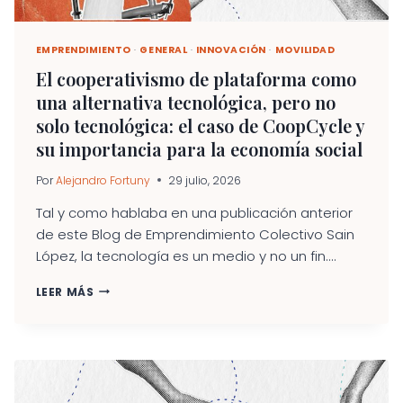
EMPRENDIMIENTO
·
GENERAL
·
INNOVACIÓN
·
MOVILIDAD
El cooperativismo de plataforma como
una alternativa tecnológica, pero no
solo tecnológica: el caso de CoopCycle y
su importancia para la economía social
Por
Alejandro Fortuny
29 julio, 2026
Tal y como hablaba en una publicación anterior
de este Blog de Emprendimiento Colectivo Sain
López, la tecnología es un medio y no un fin....
EL
LEER MÁS
COOPERATIVISMO
DE
PLATAFORMA
COMO
UNA
ALTERNATIVA