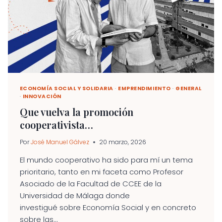
COMUNIDADES
SU
CAPACIDAD
DE
GENERAR
INGRESOS
Y
DIGNIDAD”
ECONOMÍA SOCIAL Y SOLIDARIA
·
EMPRENDIMIENTO
·
GENERAL
·
INNOVACIÓN
Que vuelva la promoción
cooperativista…
Por
José Manuel Gálvez
20 marzo, 2026
El mundo cooperativo ha sido para mí un tema
prioritario, tanto en mi faceta como Profesor
Asociado de la Facultad de CCEE de la
Universidad de Málaga donde
investigué sobre Economía Social y en concreto
sobre las...