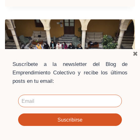
COMUNIDADES
DE
PRÁCTICA
×
Suscríbete a la newsletter del Blog de
Emprendimiento Colectivo y recibe los últimos
posts en tu email:
ECONOMÍA SOCIAL Y SOLIDARIA
·
EDUCACIÓN
·
EMPRENDIMIENTO
Facilitación Cooperativa
Por
Francesco Garcea
27 febrero, 2023