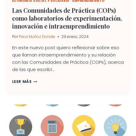
ECONOMÍA SOCIAL Y SOLIDARIA
·
EMPRENDIMIENTO
Las Comunidades de Práctica (COPs)
como laboratorios de experimentación,
innovación e intraemprendimiento
Por
Paca Muñoz Donate
29 enero, 2024
En este nuevo post quiero reflexionar sobre eso
que llaman intraemprendimiento y su relación
con las Comunidades de Práctica (COPs), acerca
de las que escribí...
LAS
LEER MÁS
COMUNIDADES
DE
PRÁCTICA
(COPS)
COMO
LABORATORIOS
DE
EXPERIMENTACIÓN,
INNOVACIÓN