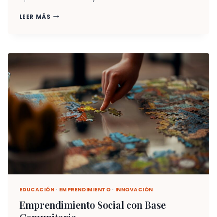
¿POR
LEER MÁS
QUÉ
LO
LLAMAN
RESPONSABILIDAD
SOCIAL
SI
ES
CAPITAL?
NUESTRA
PROPUESTA
DE
CAPITAL
SOLIDARIO
EDUCACIÓN
·
EMPRENDIMIENTO
·
INNOVACIÓN
Emprendimiento Social con Base