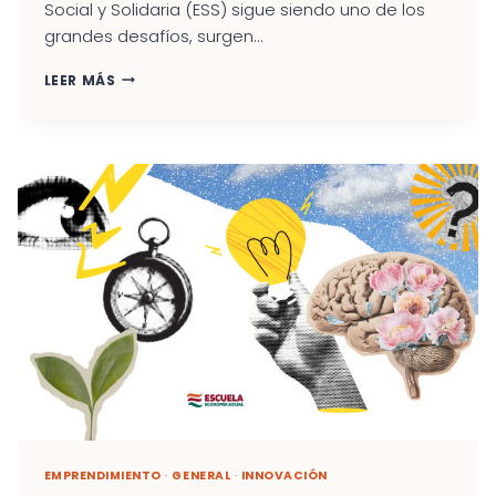
Social y Solidaria (ESS) sigue siendo uno de los
grandes desafíos, surgen...
MAURICIO
LEER MÁS
O’BRIEN:
«LA
FINANCIACIÓN
COLECTIVA
Y
EL
CAPITAL
HUMANO
SON
LOS
CIMIENTOS
INVISIBLES
DE
LA
ECONOMÍA
SOCIAL»
EMPRENDIMIENTO
·
GENERAL
·
INNOVACIÓN