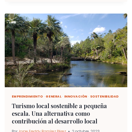
ECONOMÍA
SOCIAL
Y
SOLIDARIA:
BASES
Y
PRINCIPIOS
EMPRENDIMIENTO
·
GENERAL
·
INNOVACIÓN
·
SOSTENIBILIDAD
Turismo local sostenible a pequeña
escala. Una alternativa como
contribución al desarrollo local
Por
Jorge Freddy Ramírez Pérez
2 octubre, 2023