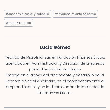
Etiquetas
#
economía social y solidaria
#
emprendimiento colectivo
de
la
#
Finanzas Eticas
entrada:
Lucía Gómez
Técnica de Microfinanzas en Fundación Finanzas Éticas​.
Licenciada en Administración y Dirección de Empresas
por la Universidad de Burgos
Trabaja en el apoyo del crecimiento y desarrollo de la
Economía Social y Solidaria, en el acompañamiento al
emprendimiento y en la dinamización de la ESS desde
las Finanzas Éticas. ​