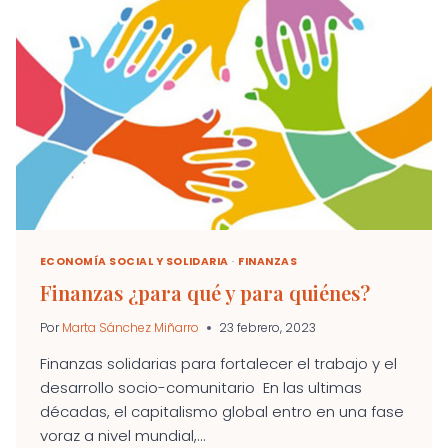
DE
LAS
FINANZAS.
DISEÑO
Y
PRÁCTICA
DE
SISTEMAS
SOLIDARIOS
LOCALES
AL
SERVICIO
DE
LAS
ECONOMÍA SOCIAL Y SOLIDARIA
·
FINANZAS
PERSONAS
Finanzas ¿para qué y para quiénes?
Por
Marta Sánchez Miñarro
23 febrero, 2023
Finanzas solidarias para fortalecer el trabajo y el
desarrollo socio-comunitario En las ultimas
décadas, el capitalismo global entro en una fase
voraz a nivel mundial,...