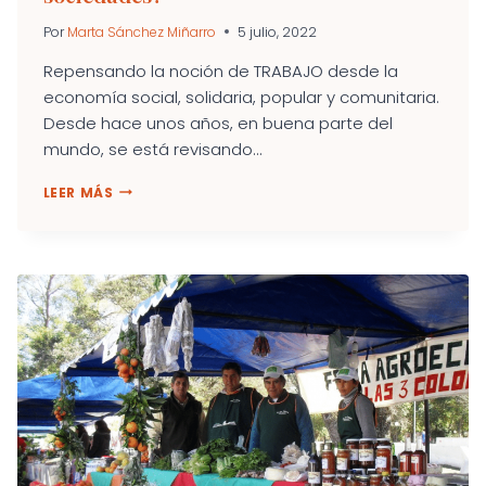
Por
Marta Sánchez Miñarro
5 julio, 2022
Repensando la noción de TRABAJO desde la
economía social, solidaria, popular y comunitaria.
Desde hace unos años, en buena parte del
mundo, se está revisando...
¿QUÉ
LEER MÁS
ES
“TRABAJO“
HOY
EN
NUESTRAS
SOCIEDADES?