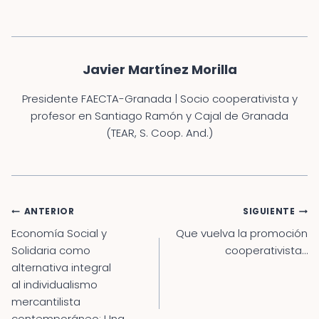
Javier Martínez Morilla
Presidente FAECTA-Granada | Socio cooperativista y
profesor en Santiago Ramón y Cajal de Granada
(TEAR, S. Coop. And.)
Navegación
ANTERIOR
SIGUIENTE
de
Economía Social y
Que vuelva la promoción
entradas
Solidaria como
cooperativista…
alternativa integral
al individualismo
mercantilista
contemporáneo: Una