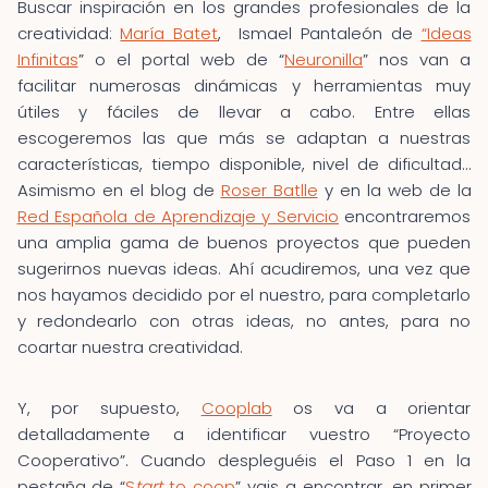
Buscar inspiración en los grandes profesionales de la
creatividad:
María Batet
, Ismael Pantaleón de
“Ideas
Infinitas
” o el portal web de “
Neuronilla
” nos van a
facilitar numerosas dinámicas y herramientas muy
útiles y fáciles de llevar a cabo. Entre ellas
escogeremos las que más se adaptan a nuestras
características, tiempo disponible, nivel de dificultad…
Asimismo en el blog de
Roser Batlle
y en la web de la
Red Española de Aprendizaje y Servicio
encontraremos
una amplia gama de buenos proyectos que pueden
sugerirnos nuevas ideas. Ahí acudiremos, una vez que
nos hayamos decidido por el nuestro, para completarlo
y redondearlo con otras ideas, no antes, para no
coartar nuestra creatividad.
Y, por supuesto,
Cooplab
os va a orientar
detalladamente a identificar vuestro “Proyecto
Cooperativo”. Cuando despleguéis el Paso 1 en la
pestaña de “
S
tart
to coop
” vais a encontrar, en primer