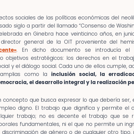
fectos sociales de las políticas económicas del neo
sado siglo a partir del llamado “Consenso de Washin
lebrada en Ginebra hace veinticinco años, en juni
irector general de la OIT proveniente del hemi
cente»
. En dicho documento se introducía el
o objetivos estratégicos: los derechos en el traba
cial y el diálogo social. Cada uno de ellos cumple, 
 amplias como la
inclusión social, la erradic
mocracia, el desarrollo integral y la realización p
n concepto que busca expresar lo que debería ser, 
pleo digno. El trabajo que dignifica y permite el d
quier trabajo; no es decente el trabajo que se re
aborales fundamentales, ni el que no permite un ingr
in discriminación de género o de cualquier otro tipo, 