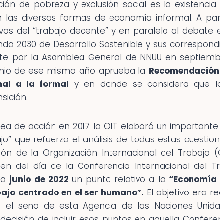
ión de pobreza y exclusión social es la existencia
 las diversas formas de economía informal. A part
vos del “trabajo decente” y en paralelo al debate
enda 2030 de Desarrollo Sostenible y sus correspond
te por la Asamblea General de NNUU en septiembr
unio de ese mismo año aprueba la
Recomendación 
mal a la formal
y en donde se considera que l
sición.
ea de acción en 2017 la OIT elaboró un importante es
ajo” que refuerza el análisis de todas estas cuestio
ión de la Organización Internacional del Trabajo (
rden del día de la Conferencia Internacional del 
ara
junio de 2022
un punto relativo a la
“Economía s
bajo centrado en el ser humano”.
El objetivo era r
 el seno de esta Agencia de las Naciones Unida
a decisión de incluir esos puntos en aquella Confere