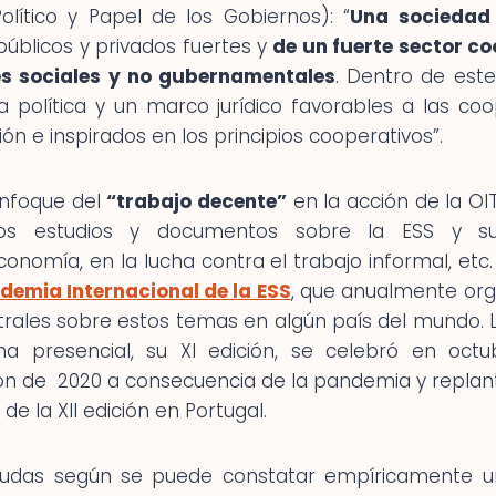
olítico y Papel de los Gobiernos): “
Una sociedad 
úblicos y privados fuertes y
de un fuerte sector co
es sociales y no gubernamentales
. Dentro de este
 política y un marco jurídico favorables a las co
ón e inspirados en los principios cooperativos”.
enfoque del
“trabajo decente”
en la acción de la OI
sos estudios y documentos sobre la ESS y s
onomía, en la lucha contra el trabajo informal, etc
demia Internacional de la ESS
, que anualmente org
ntrales sobre estos temas en algún país del mundo. 
a presencial, su XI edición, se celebró en octu
ión de 2020 a consecuencia de la pandemia y replan
de la XII edición en Portugal.
dudas según se puede constatar empíricamente u