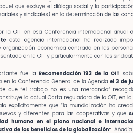
 aquel que excluye el diálogo social y la participaci
iales y sindicales) en la determinación de las cond
r la OIT en esa Conferencia internacional anual 
te
esta agencia internacional ha realizado impo
 organización económica centrada en las personas, 
entado en la OIT y particularmente con los sindicat
ortante fue la
Recomendación 193
de la OIT
sob
a en la Conferencia General de la Agencia
el 3 de 
o de que “el trabajo no es una mercancía” recogid
constituye la actual Carta reguladora de la OIT, en l
a explícitamente que “la mundialización ha cread
nuevos y diferentes para las cooperativas y que
s
dad humana en el plano nacional e internacio
tiva de los beneficios de la globalización”
. Añadí