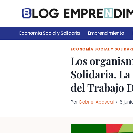
Saltar
al
contenido
Economía Social y Solidaria
Emprendimiento
ECONOMÍA SOCIAL Y SOLIDAR
Los organism
Solidaria. La
del Trabajo 
Por
Gabriel Abascal
6 juni