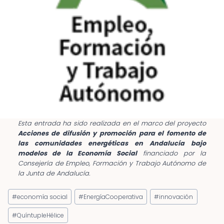
Esta entrada ha sido realizada en el marco del proyecto
Acciones de difusión y promoción para el fomento de
las comunidades energéticas en Andalucía bajo
modelos de la Economía Social
financiado por la
Consejería de Empleo, Formación y Trabajo Autónomo de
la Junta de Andalucía.
Etiquetas
#
economía social
#
EnergíaCooperativa
#
innovación
de
la
#
QuíntupleHélice