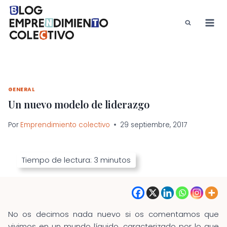
Saltar
al
contenido
GENERAL
Un nuevo modelo de liderazgo
Por
Emprendimiento colectivo
29 septiembre, 2017
Tiempo de lectura:
3
minutos
No os decimos nada nuevo si os comentamos que
vivimos en un mundo líquido, caracterizado por lo que