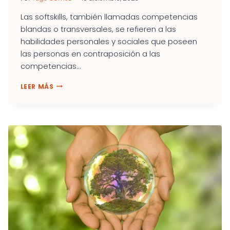
Las softskills, también llamadas competencias
blandas o transversales, se refieren a las
habilidades personales y sociales que poseen
las personas en contraposición a las
competencias...
SOFTSKILLS:
LEER MÁS
LAS
IMPRESCINDIBLES
Y
DESEADAS
COMPETENCIAS
PROFESIONALES
QUE
NUNCA
PODRÁ
SUPLIR
LA
INTELIGENCIA
ARTIFICIAL.