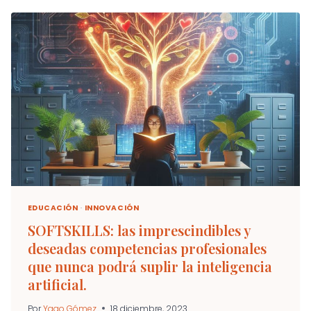
EDUCACIÓN
·
INNOVACIÓN
SOFTSKILLS: las imprescindibles y
deseadas competencias profesionales
que nunca podrá suplir la inteligencia
artificial.
Por
Yago Gómez
18 diciembre, 2023