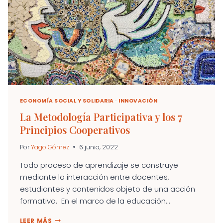
ECONOMÍA SOCIAL Y SOLIDARIA
·
INNOVACIÓN
La Metodología Participativa y los 7
Principios Cooperativos
Por
Yago Gómez
6 junio, 2022
Todo proceso de aprendizaje se construye
mediante la interacción entre docentes,
estudiantes y contenidos objeto de una acción
formativa. En el marco de la educación...
LA
LEER MÁS