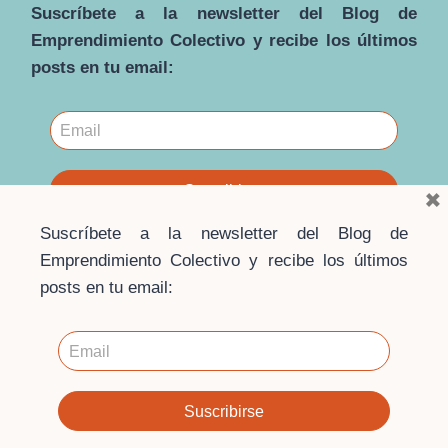
Suscríbete a la newsletter del Blog de
POR
VOLVER
Emprendimiento Colectivo y recibe los últimos
A
posts en tu email:
LAS
REDES
Y
ASOCIACIONES
VECINALES,
AL
CONTACTO
×
CERCANO
ENTRE
Suscríbete a la newsletter del Blog de
INDIVIDUOS
QUE
Emprendimiento Colectivo y recibe los últimos
COMPARTEN
posts en tu email:
UN
ESPACIO
COMÚN»
© 2026 · Blog Emprendimiento Colectivo ·
Escuela de
Economía Social
Contacto
·
Aviso Legal
·
Política de privacidad
·
Política
de cookies