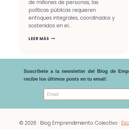
de millones de personas, las
políticas públicas requieren
enfoques integrales, coordinados y
sostenidos en el...
ÓSCAR
LEER MÁS
GONZÁLEZ:
“LA
CLAVE
ES
INVERTIR
Suscríbete a la newsletter del Blog de Emp
Y
recibe los últimos posts en tu email:
DEVOLVER
A
LAS
COMUNIDADES
SU
CAPACIDAD
DE
GENERAR
© 2026 · Blog Emprendimiento Colectivo ·
Esc
INGRESOS