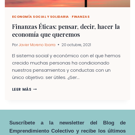
ECONOMÍA SOCIAL Y SOLIDARIA
·
FINANZAS
Finanzas Éticas: pensar, decir, hacer la
economía que queremos
Por
Javier Moreno Ibarra
20 octubre, 2021
El sistema social y económico con el que hemos
crecido muchas personas ha condicionado
nuestros pensamientos y conductas con un
único objetivo: ser útiles. ¿Ser...
FINANZAS
LEER MÁS
ÉTICAS:
PENSAR,
DECIR,
HACER
LA
Suscríbete a la newsletter del Blog de
ECONOMÍA
QUE
Emprendimiento Colectivo y recibe los últimos
QUEREMOS