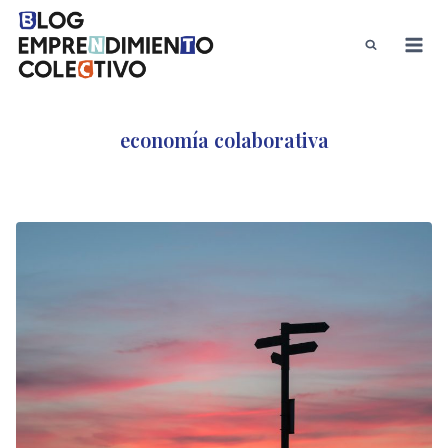
Saltar
al
contenido
economía colaborativa